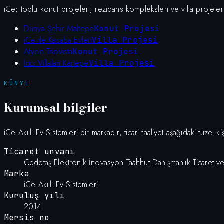
iCe; toplu konut projeleri, rezidans kompleksleri ve villa projeleri
Dünya Şehir Maltepe
Konut Projesi
iCe ile Kasaba Evleri
Villa Projesi
Afyon Triovista
Konut Projesi
İnci Villaları Kartepe
Villa Projesi
KÜNYE
Kurumsal bilgiler
iCe Akıllı Ev Sistemleri bir markadır; ticari faaliyet aşağıdaki tüzel k
Ticaret unvanı
Cedetaş Elektronik İnovasyon Taahhüt Danışmanlık Ticaret ve
Marka
iCe Akıllı Ev Sistemleri
Kuruluş yılı
2014
Mersis no