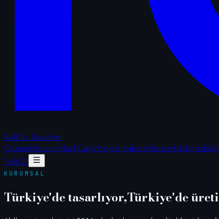
Akıllı Ev Sistemleri
Çözümler
Ürünler
Nasıl Çalışır
Projeler
Haberler
Kariyer
Hakkımızda
İle
Teklif Al
KURUMSAL
Türkiye'de tasarlıyor,
Türkiye'de üret