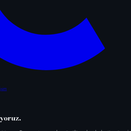
tişim
iyoruz.