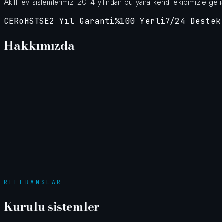
Akıllı ev sistemlerimizi 2014 yılından bu yana kendi ekibimizle ge
CE
RoHS
TSE
2 Yıl Garanti
%100 Yerli
7/24 Destek
Hakkımızda
REFERANSLAR
Kurulu sistemler