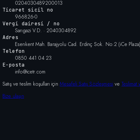
0204030489200013
Ticaret sicil no
966826-0
Vergi dairesi / no
Sarıgazi V.D. · 2040304892
Adres
Esenkent Mah. Barajyolu Cad. Erdinç Sok. No:2 (iCe Plaza) 
Telefon
0850 441 04 23
E-posta
info@icetr.com
Satış ve teslim koşulları için
Mesafeli Satış Sözleşmesi
ve
Teslimat
Bize ulaşın