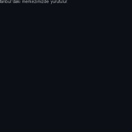
stanbul'daki merkezimizde yürütülür.